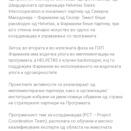
Швајцарската организација Helvetas Swiss
Intercooperation и локалниот партнер од Северна
Македонија – Фармахем од Скопје. Тимот беше
раководен од Helvetas, а Фармахем беше партнер, при
Search for:
што стекна значајно искуство во однос на
координација и управување со програмата.
Затоа, во втората и во излезната фаза на ПЗП
Фармахем има водечка улога во имплементација на
програмата, а HELVETAS е клучен backstopper, кој го
поддржува Фармахем во исполнувањето на водечката
улога и одговорностите.
Проектните активности се реализираат од
имплементирачки партнери, како и организации/
институции избрани на јавни повици објавени од страна
на стратешките партнери на Програмата.
Програмскиот тим за координација (PCT – Project
Coordination Team), располага со обучени и високо
квалификувани експерти од областа на животната