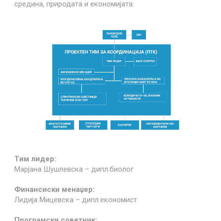
средина, природата и економијата.
Tим лидер:
Марјана Шушлевска – дипл.биолог
Финансиски менаџер:
Лидија Мицевска – дипл.економист
Програмски советник: