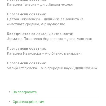
Катерина Талеска – дипл.биолог-еколог
Програмски советник:
Цветан Николовски – дипл.инж. за заштита на
животната средина, м-р шумарство
Координатор за локални активности:
Јасминка Пашалиска Андоновска – дипл. маш. инж.
Програмски советник:
Катерина Ивановска – м-р бизнис менаџмент
Програмски советник:
Марија Стерјовска – м-р природни науки Дипл.шум.инж.
За програмата
Организација и тим