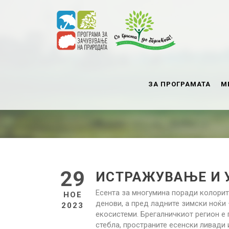
ЗА ПРОГРАМАТА
М
29
ИСТРАЖУВАЊЕ И 
Есента за многумина поради колоритн
НОЕ
денови, а пред ладните зимски ноќи
2023
екосистеми. Брегалничкиот регион е
стебла, пространите есенски ливади