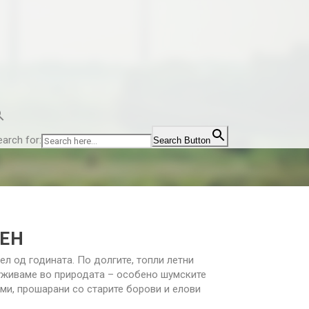
earch for:
Search Button
СЕН
ел од годината. По долгите, топли летни
 уживаме во природата – особено шумските
ми, прошарани со старите борови и елови