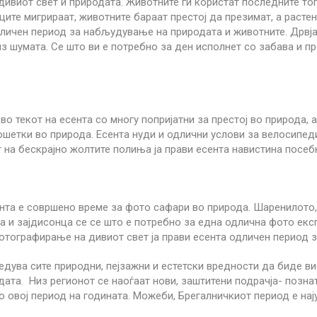
дивиот свет и природата. Животните ги користат последните то
ците мигрираат, животните бараат престој да презимат, а растен
дличен период за набљудување на природата и животните. Дрвјат
из шумата. Се што ви е потребно за ден исполнет со забава и пр
 во текот на есента со многу попријатни за престој во природа
шетки во природа. Есента нуди и одлични услови за велосипед
т на бескрајно жолтите полиња ја прави есента навистина посеб
нта е совршено време за фото сафари во природа. Шаренилото, 
а и зајдисонца се се што е потребно за една одлична фото екс
тографирање на дивиот свет ја прави есента одличен период з
едува сите природни, пејзажни и естетски вредности да биде в
ата. Низ регионот се наоѓаат нови, заштитени подрачја- позна
о овој период на годината. Можеби, Брегалничкиот период е нај