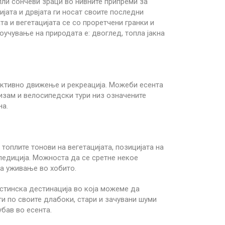
пли сончеви зраци во нивните припреми за
ијата и дрвјата ги носат своите последни
а и вегетацијата се со проретчени гранки и
оучување на природата е: двоглед, топла јакна
, активно движење и рекреација. Можеби есента
изам и велосипедски тури низ означените
на.
топлите тонови на вегетацијата, позицијата на
педиција. Можноста да се сретне некое
а уживање во хобито.
истинска дестинација во која можеме да
ти по своите длабоки, стари и зачувани шуми
убав во есента.