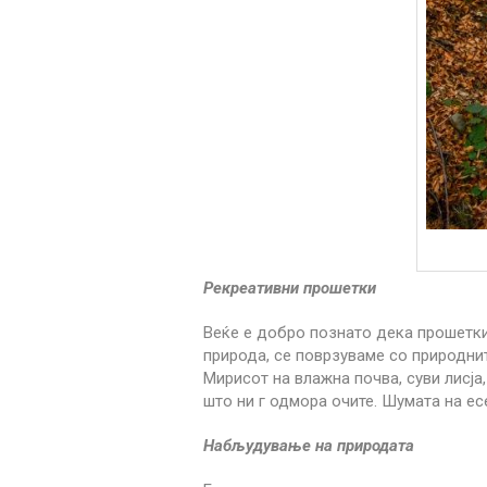
Рекреативни прошетки
Веќе е добро познато дека прошеткит
природа, се поврзуваме со природнит
Мирисот на влажна почва, суви лисја
што ни г одмора очите. Шумата на ес
Набљудување на природата