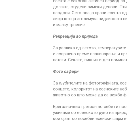
Есента е секогаш активен период за 
долгите, студени зимски денови. Пти
плодови. Сето ова ја прави есента о
лисја што ја зголемува видливоста н
и малку трпение.
Рекреација во природа
За разлика од летото, температурите
е совршено време планинарење и про
патеки. Секако, пикник и ден помина
Фото сафари
За љубителите на фотографијата, есе
сонцето, колоритот на есенските неб
животно со што може да се вежба фо
Брегалничкиот регион во себе ги пос
уживаме со есенското руво на природ
кои сјаат со посебен есенски шарм в