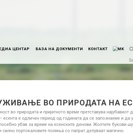
ЕДИА ЦЕНТАР
БАЗА НА ДОКУМЕНТИ
КОНТАКТ
S
УЖИВАЊЕ ВО ПРИРОДАТА НА Е
ост во природата и пријатното време претставува најубавиот д
 – есента е одличен период од годината да се запознаеме и да
 посебно убав за време на есенските денови. Жолтите букови шу
 и силно портокаловите полиња со папрат делуваат магично.