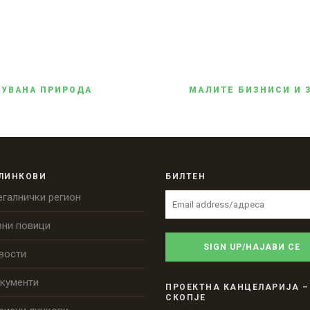
ЧУВАНА ПРИРОДА
МАЛИТЕ БИЗНИСИ И 
 ЛИНКОВИ
БИЛТЕН
егалнички регион
вни повици
вости
кументи
ПРОЕКТНА КАНЦЕЛАРИЈА –
СКОПЈЕ