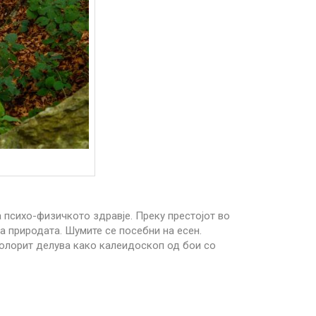
 психо-физичкото здравје. Преку престојот во
а природата. Шумите се посебни на есен.
 колорит делува како калеидоскоп од бои со