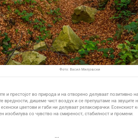
Фото: Васил Милјовски
е и престојот во природа и на отворено делуваат позитивно на
е вредности, дишеме чист воздух и се препуштаме на звуците н
, есенски цветови и габи ни делуваат релаксирачки. Есенскиот
ен изобилува со чувство на смиреност, стабилност и промени.