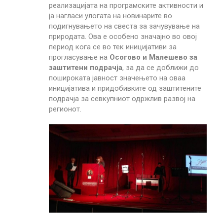
реализацијата на програмските активности и
ја нагласи улогата на новинарите во
подигнувањето на свеста за зачувување на
природата. Ова е особено значајно во овој
период кога се во тек иницијативи за
прогласување на
Осогово и Малешево за
заштитени подрачја
, за да се доближи до
пошироката јавност значењето на оваа
иницијатива и придобивките од заштитените
подрачја за севкупниот одржлив развој на
регионот.