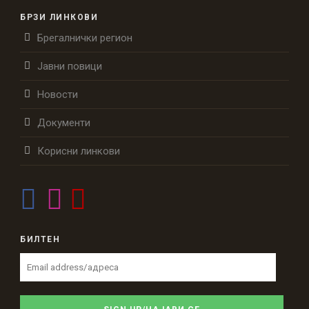
БРЗИ ЛИНКОВИ
Брегалнички регион
Јавни повици
Новости
Документи
Корисни линкови
БИЛТЕН