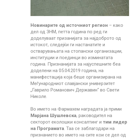
Новинарите од источниот регион
– како
дел од ЗНМ, петта година по ред ги
доделуваат призанијата за најдоброто од
истокот, следејќи ги настанатите и
остварувањата на стопански организации,
институции и поединци во изминатата
година. Признанијата за најуспешните беа
доделени на 05.04.2019 година, на
манифестација која беше организирана на
Меѓународниот славјански универзитет
„Гаврило Романович Державин“ во Свети
Николе.
Во името на Фармахем наградата ја прими
Марјана Шушлевска
, раководител на
секторот еколошки консалтинг и
тим лидер
на Програмата
. Таа се заблагодари на
признанието во името на сите кои се дел од