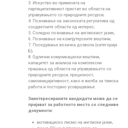
3. Искуство во примената на
партиципативниот пристап во областа на
управувањето со природните ресурси;
4. Познавање на законската регулатива од
соодветните области од интерес;
5. Солидно познавање на англискиот јазик;
6. Познавање на компјутерските вештини;
7. Поседување возачка дозвола (категорија
Б);
8. Одлични комуникациски вештини,
капацитет за анализа на комплексни
прашања од областа на управувањето со
природните ресурси, прецизност,
самоиницијативност, како и желба за тимска
работа и постојано усовршување.
Заинтересираните кандидати може да се
пријават за работното место со следниве
документи:
мотивациско писмо на англиски јазик,