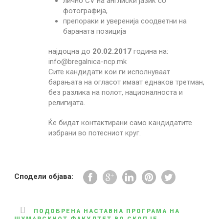
лично CV на англиски јазик со
фотографија,
препораки и уверенија соодветни на
бараната позиција
најдоцна до
20.02.2017
година на:
info@bregalnica-ncp.mk
Сите кандидати кои ги исполнуваат
барањата на огласот имаат еднаков третман,
без разлика на полот, националноста и
религијата.
Ќе бидат контактирани само кандидатите
избрани во потесниот круг.
Сподели објава:
ПОДОБРЕНА НАСТАВНА ПРОГРАМА НА
ШУМАРСКИОТ ФАКУЛТЕТ ВО СКОПЈЕ